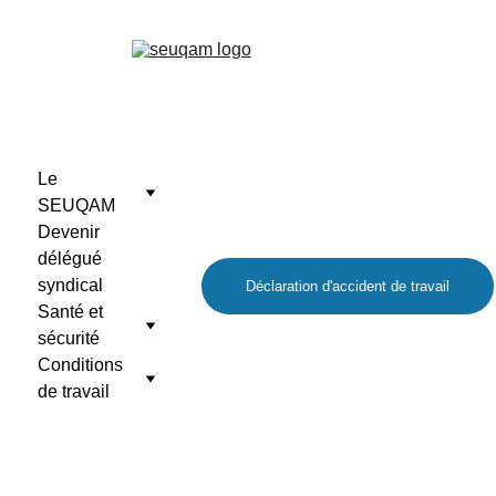
Le 
SEUQAM
Devenir 
délégué 
syndical
Déclaration d'accident de travail
Santé et 
sécurité
Conditions 
de travail